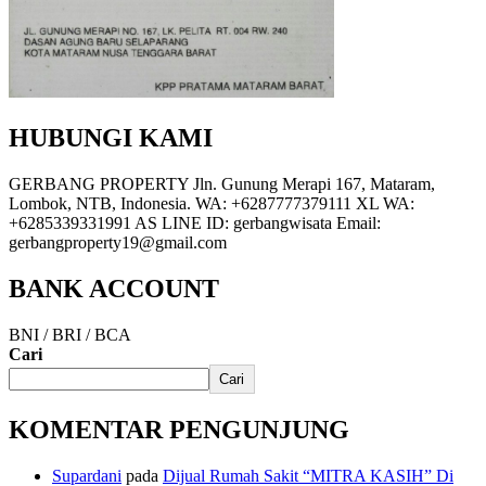
HUBUNGI KAMI
GERBANG PROPERTY Jln. Gunung Merapi 167, Mataram,
Lombok, NTB, Indonesia. WA: +6287777379111 XL WA:
+6285339331991 AS LINE ID: gerbangwisata Email:
gerbangproperty19@gmail.com
BANK ACCOUNT
BNI / BRI / BCA
Cari
Cari
KOMENTAR PENGUNJUNG
Supardani
pada
Dijual Rumah Sakit “MITRA KASIH” Di