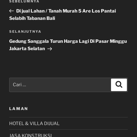
Pos
SEBELUMNYA
pos
Sebelumnya
Di jual Lahan / Tanah Murah 5 Are Los Pantai
Selabih Tabanan Bali
Pos
SELANJUTNYA
Selanjutnya
Gedung Sanggala Turun Harga Lagi Di Pasar Minggu
Jakarta Selatan
Pencarian
Cari
untuk:
LAMAN
HOTEL & VILLA DIJUAL
JASA KONSTRUKSI