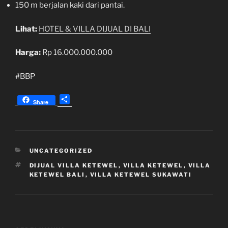
150 m berjalan kaki dari pantai.
Lihat:
HOTEL & VILLA DIJUAL DI BALI
Harga:
Rp 16.000.000.000
#BBP
S
Share
h
a
r
e
KATEGORI
UNCATEGORIZED
TAG
DIJUAL VILLA KETEWEL
,
VILLA KETEWEL
,
VILLA
KETEWEL BALI
,
VILLA KETEWEL SUKAWATI
Navigasi