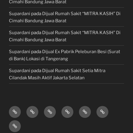
Cimahi Bandung Jawa Barat
Supardani
pada
Dijual Rumah Sakit “MITRA KASIH” Di
Cimahi Bandung Jawa Barat
Supardani
pada
Dijual Rumah Sakit “MITRA KASIH” Di
Cimahi Bandung Jawa Barat
Supardani
pada
Dijual Ex Pabrik Peleburan Besi (Surat
di Bank) Lokasi di Tangerang
Supardani
pada
Dijual Rumah Sakit Setia Mitra
Cilandak Masih Aktif Jakarta Selatan
TANAH
RUMAH
HOTEL
LAHAN
KONSULTAN
JUAL,
DIJUAL
DIJUAL
&
/
PROPERTY
BELI
JASA
VILLA
TEMPAT
&
&
KONSTRUKSI
DIJUAL
BISNIS
LAWYER
KREDIT