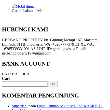
Cari di halaman Menu
HUBUNGI KAMI
GERBANG PROPERTY Jln. Gunung Merapi 167, Mataram,
Lombok, NTB, Indonesia. WA: +6287777379111 XL WA:
+6285339331991 AS LINE ID: gerbangwisata Email:
gerbangproperty19@gmail.com
BANK ACCOUNT
BNI / BRI / BCA
Cari
Cari
KOMENTAR PENGUNJUNG
Supardani
pada
Dijual Rumah Sakit “MITRA KASIH” Di