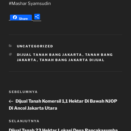
#Mashar Syamsudin
S
Share
h
a
r
e
KATEGORI
UNCATEGORIZED
TAG
DIJUAL TANAH BANG JAKARTA
,
TANAH BANG
JAKARTA
,
TANAH BANG JAKARTA DIJUAL
Navigasi
Pos
SEBELUMNYA
pos
Sebelumnya
Dijual Tanah Komersil 1,1 Hektar Di Bawah NJOP
Di Ancol Jakarta Utara
Pos
SELANJUTNYA
Selanjutnya
Dijual Tanah 23 Hektar Lokasi Desa Rancakasumba