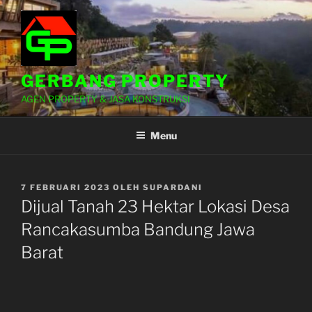
Lompat
ke
konten
GERBANG PROPERTY
AGEN PROPERTY & JASA KONSTRUKSI
Menu
DIPOSKAN
7 FEBRUARI 2023
OLEH
SUPARDANI
PADA
Dijual Tanah 23 Hektar Lokasi Desa
Rancakasumba Bandung Jawa
Barat