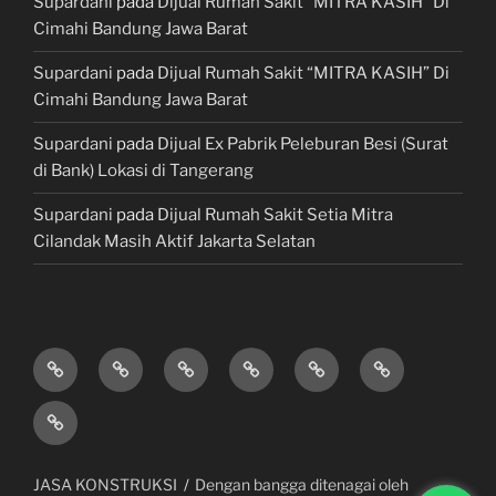
Supardani
pada
Dijual Rumah Sakit “MITRA KASIH” Di
Cimahi Bandung Jawa Barat
Supardani
pada
Dijual Rumah Sakit “MITRA KASIH” Di
Cimahi Bandung Jawa Barat
Supardani
pada
Dijual Ex Pabrik Peleburan Besi (Surat
di Bank) Lokasi di Tangerang
Supardani
pada
Dijual Rumah Sakit Setia Mitra
Cilandak Masih Aktif Jakarta Selatan
TANAH
RUMAH
HOTEL
LAHAN
KONSULTAN
JUAL,
DIJUAL
DIJUAL
&
/
PROPERTY
BELI
JASA
VILLA
TEMPAT
&
&
KONSTRUKSI
DIJUAL
BISNIS
LAWYER
KREDIT
/
MOBIL
JASA KONSTRUKSI
Dengan bangga ditenagai oleh