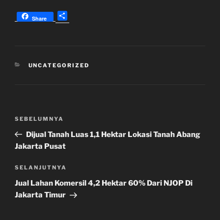
S
Share
h
a
r
e
KATEGORI
UNCATEGORIZED
Navigasi
Pos
SEBELUMNYA
pos
Sebelumnya
Dijual Tanah Luas 1,1 Hektar Lokasi Tanah Abang
Jakarta Pusat
Pos
SELANJUTNYA
Selanjutnya
Jual Lahan Komersil 4,2 Hektar 60% Dari NJOP Di
Jakarta Timur