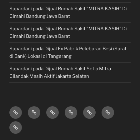
Supardani
pada
Dijual Rumah Sakit “MITRA KASIH” Di
Cimahi Bandung Jawa Barat
Supardani
pada
Dijual Rumah Sakit “MITRA KASIH” Di
Cimahi Bandung Jawa Barat
Supardani
pada
Dijual Ex Pabrik Peleburan Besi (Surat
di Bank) Lokasi di Tangerang
Supardani
pada
Dijual Rumah Sakit Setia Mitra
Cilandak Masih Aktif Jakarta Selatan
TANAH
RUMAH
HOTEL
LAHAN
KONSULTAN
JUAL,
DIJUAL
DIJUAL
&
/
PROPERTY
BELI
JASA
VILLA
TEMPAT
&
&
KONSTRUKSI
DIJUAL
BISNIS
LAWYER
KREDIT