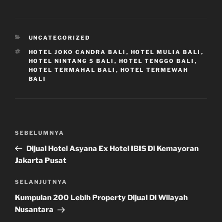
a
r
e
KATEGORI
UNCATEGORIZED
TAG
HOTEL JOKO CANDRA BALI
,
HOTEL MULIA BALI
,
HOTEL NINTANG 5 BALI
,
HOTEL TENGGO BALI
,
HOTEL TERMAHAL BALI
,
HOTEL TERMEWAH
BALI
Navigasi
Pos
SEBELUMNYA
pos
Sebelumnya
Dijual Hotel Asyana Ex Hotel IBIS Di Kemayoran
Jakarta Pusat
Pos
SELANJUTNYA
Selanjutnya
Kumpulan 200 Lebih Property Dijual Di Wilayah
Nusantara