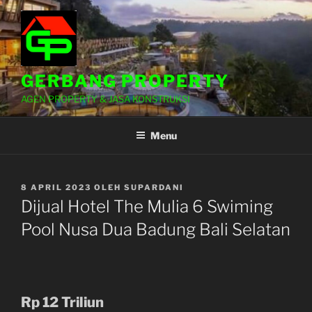
Lompat
ke
konten
GERBANG PROPERTY
AGEN PROPERTY & JASA KONSTRUKSI
Menu
DIPOSKAN
8 APRIL 2023
OLEH
SUPARDANI
PADA
Dijual Hotel The Mulia 6 Swiming
Pool Nusa Dua Badung Bali Selatan
Rp 12 Triliun