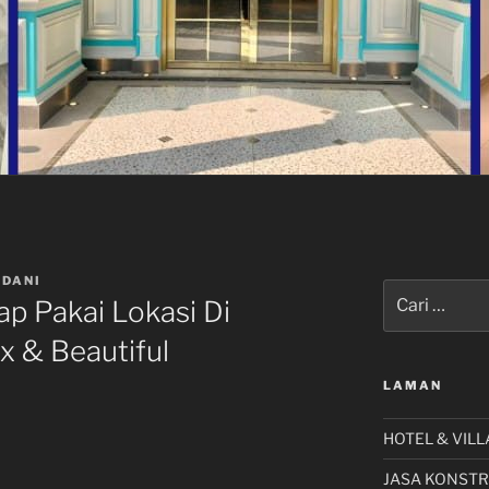
DANI
Pencarian
ap Pakai Lokasi Di
untuk:
x & Beautiful
LAMAN
HOTEL & VILL
JASA KONSTR