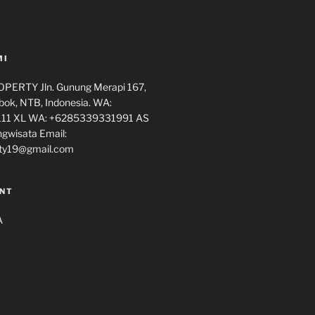
MI
ERTY Jln. Gunung Merapi 167,
ok, NTB, Indonesia. WA:
11 XL WA: +6285339331991 AS
ngwisata Email:
ty19@gmail.com
NT
A