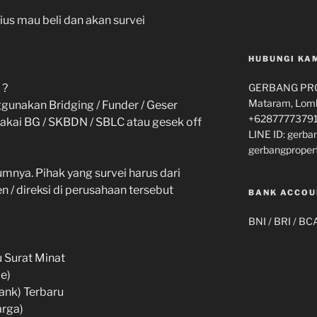
ius mau beli dan akan survei
HUBUNGI KA
 ?
GERBANG PROP
Mataram, Lomb
unakan Bridging / Funder / Geser
+62877773791
 pakai BG / SKBDN / SBLC atau gesek off
LINE ID: gerba
gerbangproper
lumnya. Pihak yang survei harus dari
 / direksi di perusahaan tersebut
BANK ACCOU
BNI / BRI / BC
u Surat Minat
e)
ank) Terbaru
arga)