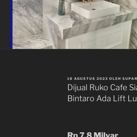
DIPOSKAN
18 AGUSTUS 2023
OLEH
SUPAR
PADA
Dijual Ruko Cafe Si
Bintaro Ada Lift Lu
Rp 7,8 Milyar