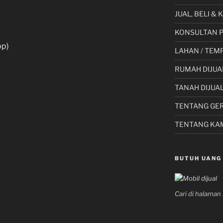
JUAL, BELI &
KONSULTAN 
op)
LAHAN / TEMP
RUMAH DIJUA
TANAH DIJUA
TENTANG GE
TENTANG KA
BUTUH UANG
Cari di halama