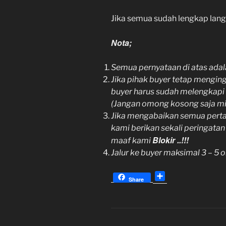
Jika semua sudah lengkap lan
Nota;
Semua pernyataan di atas adala
Jika pihak buyer tetap mengin
buyer harus sudah melengkapi 
(Jangan omong kosong saja mi
Jika mengabaikan semua pertan
kami berikan sekali peringata
Blokir ..!!!
maaf kami
Jalur ke buyer maksimal 3 – 5 
S
Share
h
a
r
e