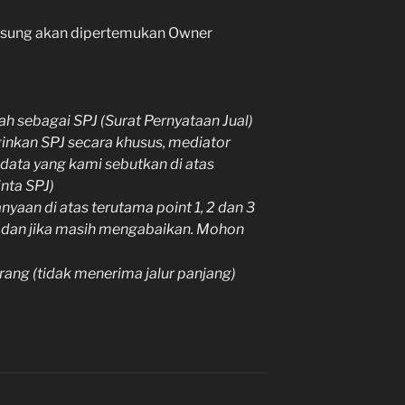
gsung akan dipertemukan Owner
h sebagai SPJ (Surat Pernyataan Jual)
ginkan SPJ secara khusus, mediator
data yang kami sebutkan di atas
nta SPJ)
yaan di atas terutama point 1, 2 dan 3
n dan jika masih mengabaikan. Mohon
orang (tidak menerima jalur panjang)