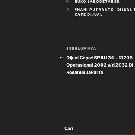
KATEGORI
RUKO JABODETABEK
TAG
#HANI PUTRANTO
,
DIJUAL
CAFE DIJUAL
Navigasi
Pos
SEBELUMNYA
pos
Sebelumnya
Dijual Cepat SPBU 34 – 11708
Operasional 2002 s/d 2032 Di
Kosambi Jakarta
Cari