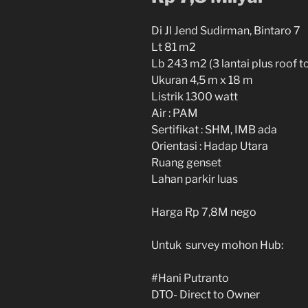
Di Jl Jend Sudirman, Bintaro 7
Lt 81 m2
Lb 243 m2 (3 lantai plus roof t
Ukuran 4,5 m x 18 m
Listrik 1300 watt
Air : PAM
Sertifikat : SHM, IMB ada
Orientasi : Hadap Utara
Ruang genset
Lahan parkir luas
Harga Rp 7,8M nego
Untuk survey mohon Hub:
#Hani Putranto
DTO- Direct to Owner